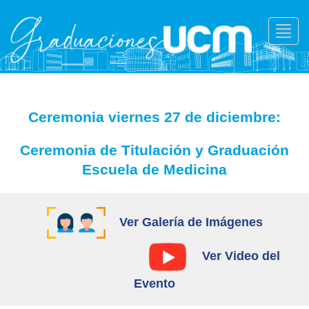
Toggl
navig
Ceremonia viernes 27 de diciembre:
Ceremonia de Titulación y Graduación
Escuela de Medicina
Ver Galería de Imágenes
Ver Video del
Evento