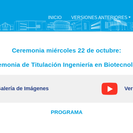
INICIO
VERSIONES ANTERIORES
Ceremonia miércoles 22 de octubre:
monia de Titulación Ingeniería en Biotecno
alería de Imágenes
Ver
PROGRAMA