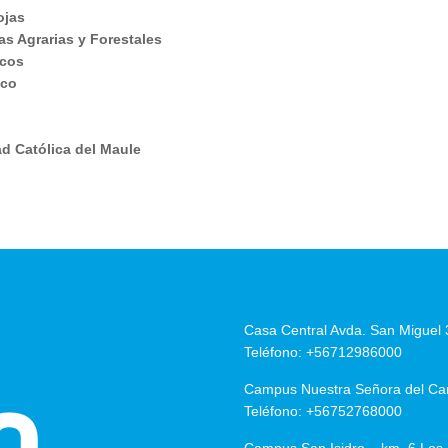
ojas
s Agrarias y Forestales
icos
ico
d Católica del Maule
Casa Central Avda. San Miguel 
Teléfono: +56712986000
Campus Nuestra Señora del Car
Teléfono: +56752768000
Campus San Isidro – km. 6 Los 