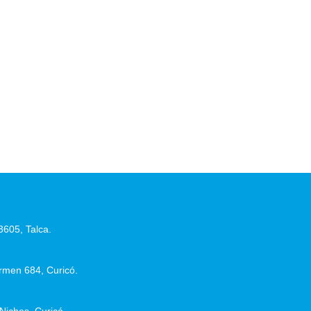
3605, Talca.
men 684, Curicó.
Niches, Curicó.