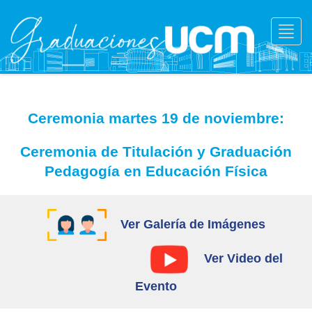
Toggl
navig
Ceremonia martes 19 de noviembre:
Ceremonia de Titulación y Graduación
Pedagogía en Educación Física
Ver Galería de Imágenes
Ver Video del
Evento