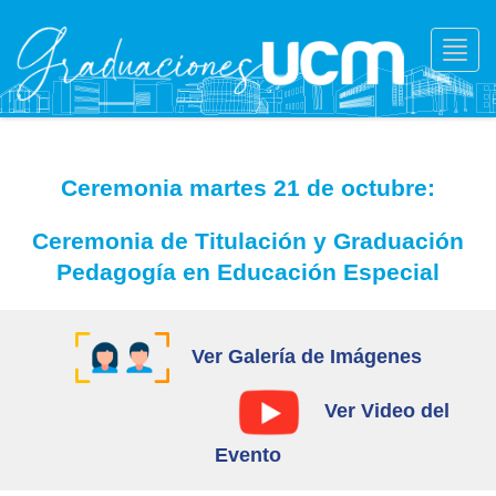
Toggl
navig
Ceremonia martes 21 de octubre:
Ceremonia de Titulación y Graduación
Pedagogía en Educación Especial
Ver Galería de Imágenes
Ver Video del
Evento